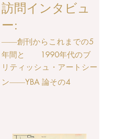
訪問インタビュ
ー:
5
——
創刊からこれまでの
1990
年間と
年代のブ
リティッシュ・アートシー
YBA 論その4
——
ン