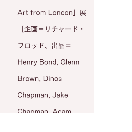
Art from London」展
［企画＝リチャード・
フロッド、出品＝
Henry Bond, Glenn
Brown, Dinos
Chapman, Jake
Chapman, Adam
Chodzko, Mat