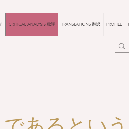
イ
CRITICAL ANALYSIS 批評
TRANSLATIONS 翻訳
PROFILE