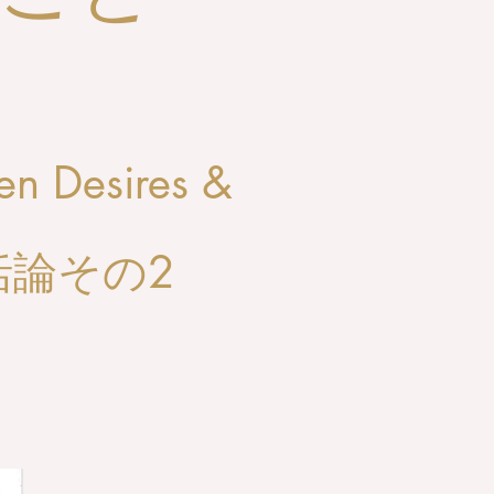
こと
n Desires &
括論その2