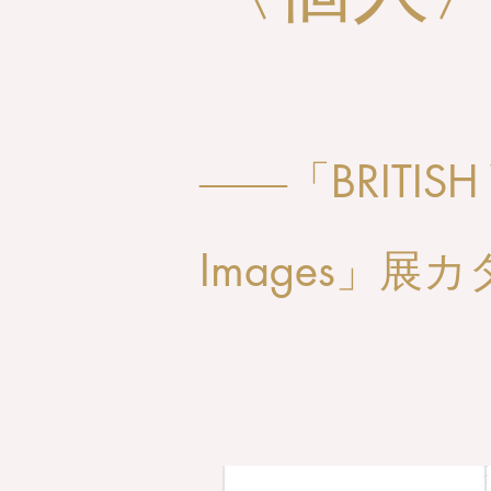
〈個人
「BRITISH 
——
Images」
展カ