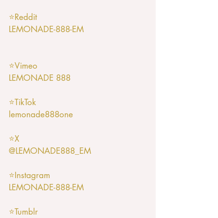
⭐️Reddit
LEMONADE-888-EM
⭐️Vimeo
LEMONADE 888
⭐️TikTok
lemonade888one
⭐️X
@LEMONADE888_EM
⭐️Instagram
LEMONADE-888-EM
⭐️Tumblr