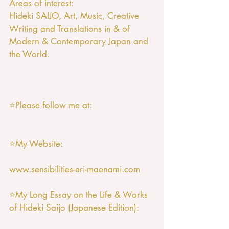
Areas of interest: 
Hideki SAIJO, Art, Music, Creative 
Writing and Translations in & of 
Modern & Contemporary Japan and 
the World. 
⭐️Please follow me at:
⭐️My Website: 
www.sensibilities-eri-maenami.com
⭐️My Long Essay on the Life & Works 
of Hideki Saijo (Japanese Edition):