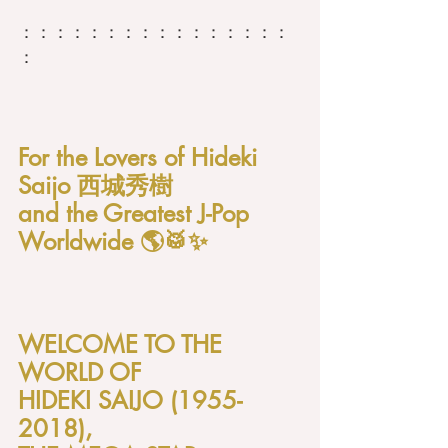
：：：：：：：：：：：：：：：：
：
For the Lovers of Hideki 
Saijo 西城秀樹
and the Greatest J-Pop 
Worldwide 🌎🥁✨
WELCOME TO THE 
WORLD OF 
HIDEKI SAIJO (1955-
2018), 