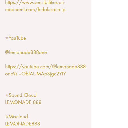
https://www.sensibilities-eri-
maenami.com/hidekisaijo-jp
⭐️YouTube
@lemonade888one
https://youtube.com/@lemonade888
one?si=OblAUMApSjgc2YIY
⭐️Sound Cloud
LEMONADE 888
⭐️Mixcloud
LEMONADE888