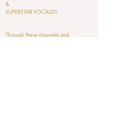
&
SUPERSTAR VOCALIST. 
Through these channels and 
platforms, 
I’m going to introduce you,
in English,
my new videos
featuring HIDEKI’s songs, 
with Japanese & English lyrics,  
& many more updates
on his music and others in similar 
milieus,
for the passionate 
great music lovers
worldwide!