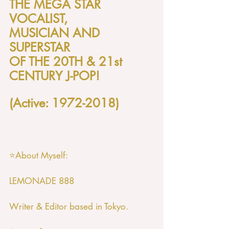
THE MEGA STAR 
VOCALIST, 
MUSICIAN AND 
SUPERSTAR 
OF THE 20TH & 21st 
CENTURY J-POP!
(Active: 1972-2018)
⭐️About Myself:
LEMONADE 888
Writer & Editor based in Tokyo. 