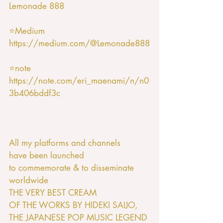
Lemonade 888
⭐️Medium
https://medium.com/@Lemonade888
⭐️note
https://note.com/eri_maenami/n/n0
3b406bddf3c
All my platforms and channels 
have been launched 
to commemorate & to disseminate 
worldwide
THE VERY BEST CREAM
OF THE WORKS BY HIDEKI SAIJO,
THE JAPANESE POP MUSIC LEGEND 