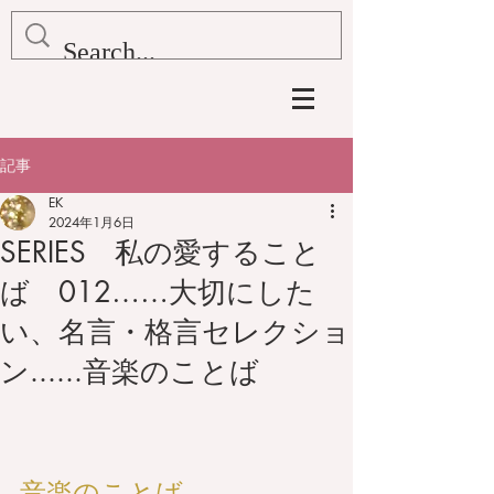
記事
EK
2024年1月6日
SERIES 私の愛すること
ば 012……大切にした
い、名言・格言セレクショ
ン......音楽のことば
音楽のことば